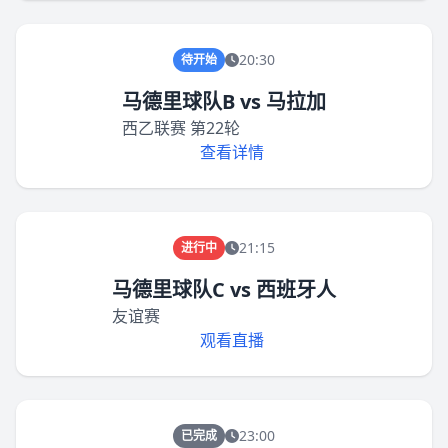
20:30
待开始
马德里球队B vs 马拉加
西乙联赛 第22轮
查看详情
21:15
进行中
马德里球队C vs 西班牙人
友谊赛
观看直播
23:00
已完成