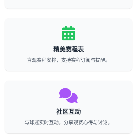
精美赛程表
直观赛程安排，支持赛程订阅与提醒。
社区互动
与球迷实时互动，分享观赛心得与讨论。