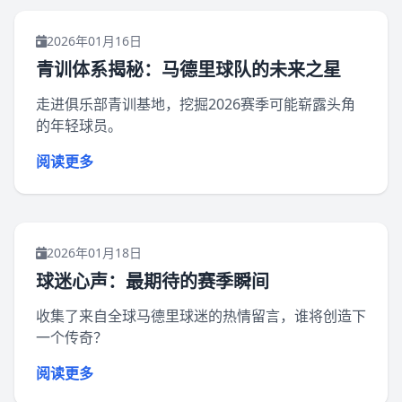
2026年01月16日
青训体系揭秘：马德里球队的未来之星
走进俱乐部青训基地，挖掘2026赛季可能崭露头角
的年轻球员。
阅读更多
2026年01月18日
球迷心声：最期待的赛季瞬间
收集了来自全球马德里球迷的热情留言，谁将创造下
一个传奇？
阅读更多