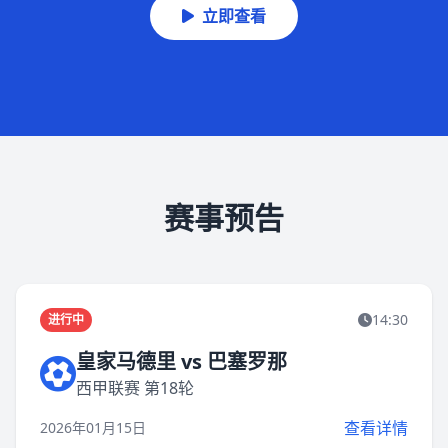
立即查看
赛事预告
14:30
进行中
皇家马德里 vs 巴塞罗那
西甲联赛 第18轮
查看详情
2026年01月15日