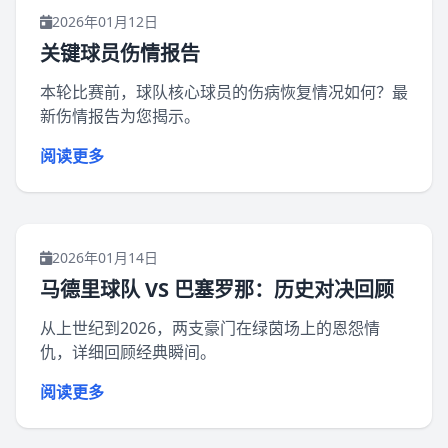
2026年01月12日
关键球员伤情报告
本轮比赛前，球队核心球员的伤病恢复情况如何？最
新伤情报告为您揭示。
阅读更多
2026年01月14日
马德里球队 VS 巴塞罗那：历史对决回顾
从上世纪到2026，两支豪门在绿茵场上的恩怨情
仇，详细回顾经典瞬间。
阅读更多